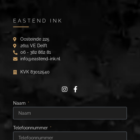
EASTEND INK
Oosteinde 225
2611 VE Delft
06 - 382 862 81
info@eastend-ink.nl
KVK 83012540
Naam
Telefoonnummer