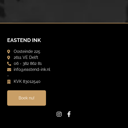
EASTEND INK
Oosteinde 225
2611 VE Delft
06 - 382 862 81
info@eastend-ink.nl
-
KVK 83012540
Boek nu!