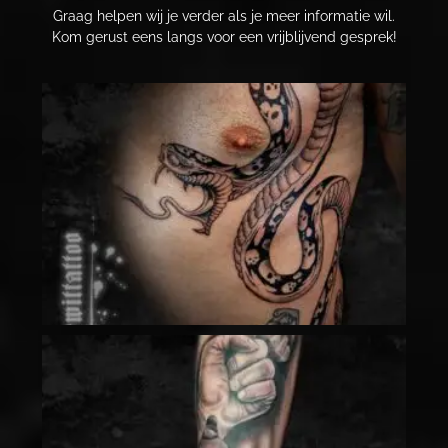
Graag helpen wij je verder als je meer informatie wil.
Kom gerust eens langs voor een vrijblijvend gesprek!