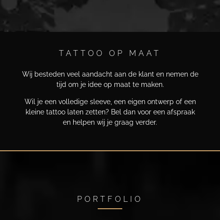
TATTOO OP MAAT
Wij besteden veel aandacht aan de klant en nemen de
tijd om je idee op maat te maken.
Wil je een volledige sleeve, een eigen ontwerp of een
kleine tattoo laten zetten? Bel dan voor een afspraak
en helpen wij je graag verder.
PORTFOLIO