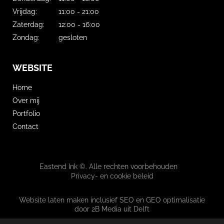
Vrijdag:
11:00 - 21:00
Zaterdag:
12:00 - 16:00
Zondag:
gesloten
WEBSITE
Home
Over mij
Portfolio
Contact
Eastend Ink ©. Alle rechten voorbehouden
Privacy- en cookie beleid
Website laten maken inclusief SEO en GEO optimalisatie
door 2B Media uit Delft